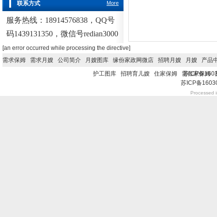
联系方式
More
服务热线：18914576838，QQ号
码1439131350，微信号redian3000
[an error occurred while processing the directive]
需求保姆
需求月嫂
公司简介
月嫂图库
缘份家政网微店
招聘月嫂
月嫂
产品
护工图库
招聘育儿嫂
住家保姆
需住家保姆
苏ICP备1603
苏ICP备16030
Processed i